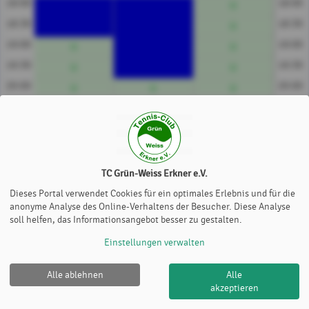
18:00
18:00
18:30
18:30
19:00
19:00
19:30
19:30
20:00
20:00
20:30
20:30
21:00
21:00
21:30
21:30
Platz 1
Platz 2
Platz 3
TC Grün-Weiss Erkner e.V.
Preise/h
Dieses Portal verwendet Cookies für ein optimales Erlebnis und für die
anonyme Analyse des Online-Verhaltens der Besucher. Diese Analyse
€ 0
soll helfen, das Informationsangebot besser zu gestalten.
Einstellungen verwalten
Alle ablehnen
Alle
TC Grün-Weiss Erkner e.V. |
Impressum
|
Datenschutz-
akzeptieren
und Nutzungsbedingungen
|
Cookie Policy
© 2012-2026
eTennis