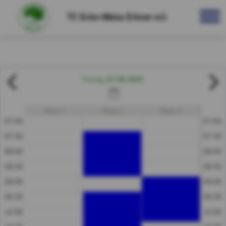
TC Grün-Weiss Erkner e.V.
Reservierung Freiluft
07.08.2026
Freitag
Platz 1
Platz 2
Platz 3
07:00
07:00
07:30
07:30
08:00
08:00
08:30
08:30
09:00
09:00
09:30
09:30
10:00
10:00