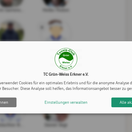
Nick Gartenschläger
Heiko Tholen
8
Benjamin O'Rourke
Jörg Perk
12
TC Grün-Weiss Erkner e.V.
 verwendet Cookies für ein optimales Erlebnis und für die anonyme Analyse 
chael Krüger
gelöschter Benutzer
r Besucher. Diese Analyse soll helfen, das Informationsangebot besser zu ge
ehnen
Einstellungen verwalten
Alle ak
16
gelöschter Benutzer
Daniel Vogt