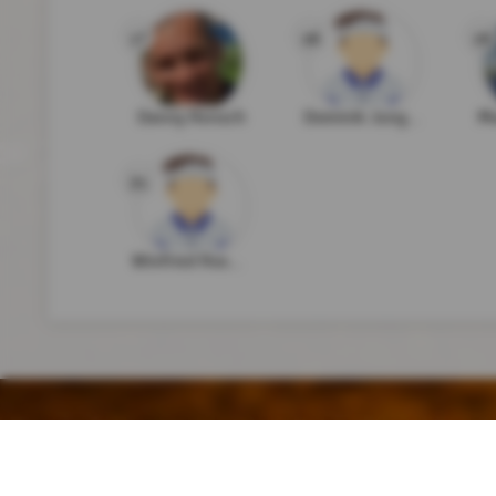
17
18
19
Danny Rensch
Dominik Jungwirt
Ma
21
Winfried Rosenkranz