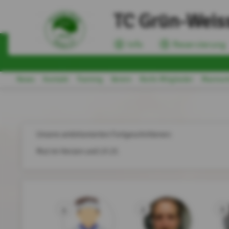
TC Grün-Weiss
Info
Reservierung
News
Kontakt
Training
Verein
Nicht-Mitglieder
Mannsch
Unsere ambitionierten Fortgeschrittenen:
Mut im Herzen und LK 23.
1
2
3