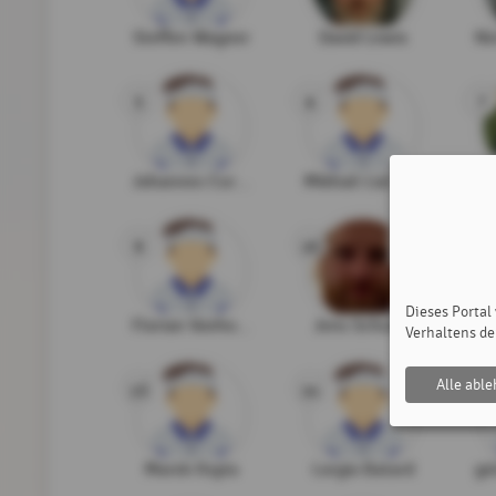
Steffen Wagner
David Lewis
5
6
7
Johannes Curth
Mikhail Liakhovitski
9
10
11
Dieses Portal
Florian Vonholdt
Jens Schulze
Mi
Verhaltens de
Alle abl
13
14
15
Marek Ksyta
Lorgio Batard