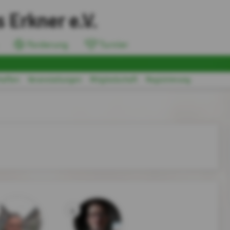
 Erkner e.V.
Forderung
Turnier
aften
Veranstaltungen
Mitgliedschaft
Registrierung
4