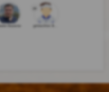
20
xim Bazarov
gelöschter Benutzer